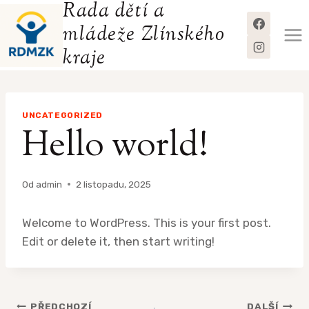
Rada dětí a
Přeskočit
na
mládeže Zlínského
obsah
kraje
UNCATEGORIZED
Hello world!
Od
admin
2 listopadu, 2025
Welcome to WordPress. This is your first post.
Edit or delete it, then start writing!
PŘEDCHOZÍ
DALŠÍ